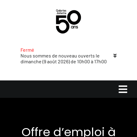
Passer
au
contenu
Fermé
Nous sommes de nouveau ouverts le
dimanche (9 août 2026) de 10h00 à 17h00
Navi
à
Accueil
basc
Offre d’emploi à
Magasins