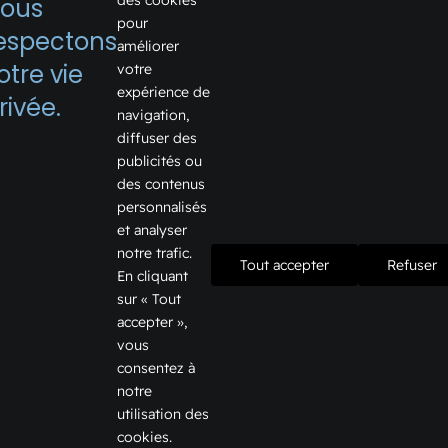
des cookies
ous
pour
espectons
améliorer
1075, boulevard Firestone
otre vie
votre
expérience de
Joliette, Québec J6E 6X6
rivée.
navigation,
Voir sur Google Map →
diffuser des
publicités ou
Téléphone:
450 759-2355
des contenus
Courriel:
info@galeriesjoliette.ca
personnalisés
et analyser
notre trafic.
Tout accepter
Refuser
En cliquant
Informations
sur « Tout
accepter »,
Offres d’emploi
vous
consentez à
Nous joindre
notre
utilisation des
Info location
cookies.