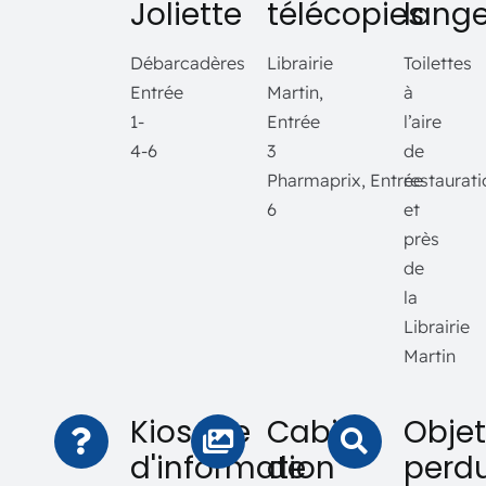
Joliette
télécopies
lange
Débarcadères
Librairie
Toilettes
Entrée
Martin,
à
1-
Entrée
l’aire
4-6
3
de
Pharmaprix, Entrée
restaurati
6
et
près
de
la
Librairie
Martin
Kiosque
Cabine
Objet
d'information
de
perd