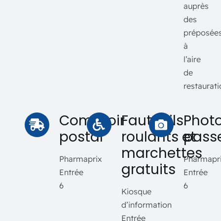
auprès
des
préposée
à
l’aire
de
restaurati
Comptoir
Fauteuils
Phot
postal
roulants et
pass
marchettes
Pharmaprix
Pharmapr
gratuits
Entrée
Entrée
6
6
Kiosque
d’information
Entrée