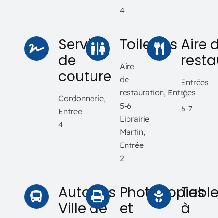
4
Service
Toilettes
Aire 
de
resta
Aire
couture
de
Entrées
restauration, Entrées
5-
Cordonnerie,
5-6
6-7
Entrée
Librairie
4
Martin,
Entrée
2
Autobus
Photocopies
Tabl
Ville de
et
à