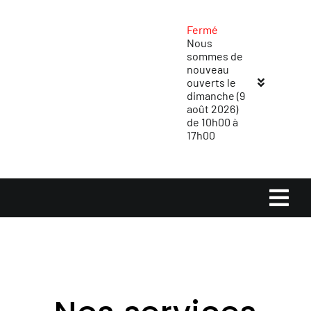
Passer
au
Fermé
Nous
contenu
sommes de
nouveau
ouverts le
dimanche (9
août 2026)
de 10h00 à
17h00
Navi
à
Accueil
basc
Magasins