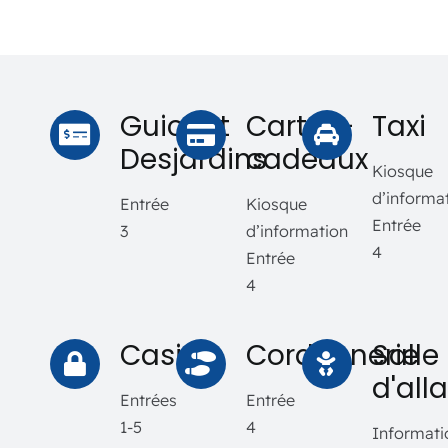
Guichet
Cartes-
Taxi
Desjardins
cadeaux
Kiosque
d’informa
Entrée
Kiosque
Entrée
3
d’information
4
Entrée
4
Casiers
Cordonnerie
Salle
d'all
Entrées
Entrée
1-5
4
Informati