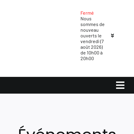
Passer
au
Fermé
Nous
contenu
sommes de
nouveau
ouverts le
vendredi (7
août 2026)
de 10h00 à
20h00
Navi
à
Accueil
basc
Magasins