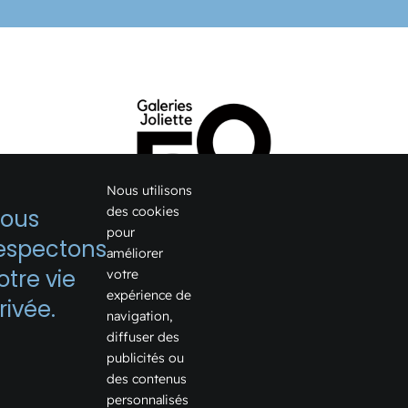
Nous utilisons
des cookies
ous
pour
espectons
améliorer
1075, boulevard Firestone
otre vie
votre
expérience de
Joliette, Québec J6E 6X6
rivée.
navigation,
Voir sur Google Map →
diffuser des
publicités ou
Téléphone:
450 759-2355
des contenus
Courriel:
info@galeriesjoliette.ca
personnalisés