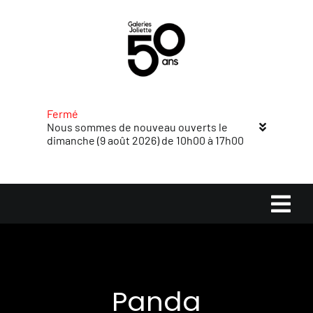
Passer
au
contenu
Fermé
Nous sommes de nouveau ouverts le
dimanche (9 août 2026) de 10h00 à 17h00
Navi
à
Accueil
basc
Panda
Magasins