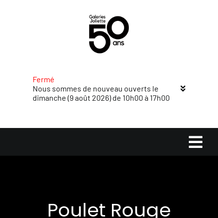
Passer
au
contenu
Fermé
Nous sommes de nouveau ouverts le
dimanche (9 août 2026) de 10h00 à 17h00
Navi
à
Accueil
basc
Poulet Rouge
Magasins