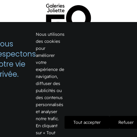
Nous utilisons
des cookies
ous
pour
espectons
améliorer
1075, boulevard Firestone
otre vie
votre
expérience de
Joliette, Québec J6E 6X6
rivée.
navigation,
Voir sur Google Map →
diffuser des
publicités ou
Téléphone:
450 759-2355
des contenus
Courriel:
info@galeriesjoliette.ca
personnalisés
et analyser
notre trafic.
Tout accepter
Refuser
En cliquant
Informations
sur « Tout