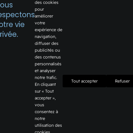
des cookies
ous
pour
espectons
améliorer
1075, boulevard Firestone
otre vie
votre
expérience de
Joliette, Québec J6E 6X6
rivée.
navigation,
Voir sur Google Map →
diffuser des
publicités ou
Téléphone:
450 759-2355
des contenus
Courriel:
info@galeriesjoliette.ca
personnalisés
et analyser
notre trafic.
Tout accepter
Refuser
En cliquant
Informations
sur « Tout
accepter »,
Offres d’emploi
vous
consentez à
Nous joindre
notre
utilisation des
Info location
cookies.