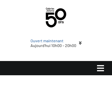
Passer
au
contenu
Ouvert maintenant
Aujourd'hui 10h00 – 20h00
Navi
à
Accueil
basc
Magasins