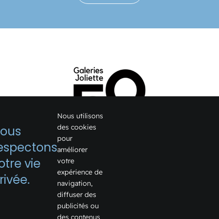
Nous utilisons
des cookies
ous
pour
espectons
améliorer
1075, boulevard Firestone
otre vie
votre
expérience de
Joliette, Québec J6E 6X6
rivée.
navigation,
Voir sur Google Map →
diffuser des
publicités ou
Téléphone:
450 759-2355
des contenus