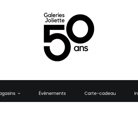
agasins
Événements
Carte-cadeau
I