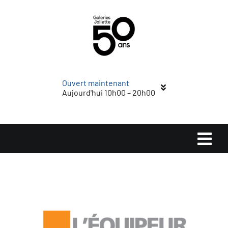
Passer
au
contenu
Ouvert maintenant
Aujourd'hui 10h00 – 20h00
Navi
à
Accueil
basc
Magasins