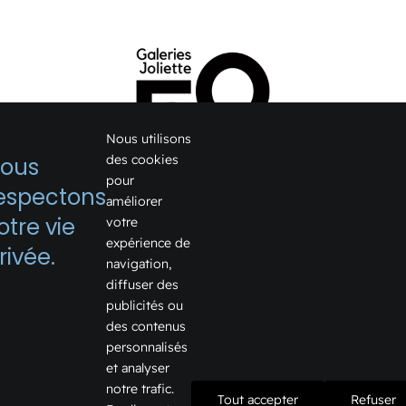
Nous utilisons
des cookies
ous
pour
espectons
améliorer
1075, boulevard Firestone
otre vie
votre
expérience de
Joliette, Québec J6E 6X6
rivée.
navigation,
Voir sur Google Map →
diffuser des
publicités ou
Téléphone:
450 759-2355
des contenus
Courriel:
info@galeriesjoliette.ca
personnalisés
et analyser
notre trafic.
Tout accepter
Refuser