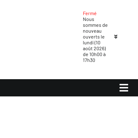
Passer
au
Fermé
Nous
contenu
sommes de
nouveau
ouverts le
lundi (10
août 2026)
de 10h00 à
17h30
Navi
à
Accueil
basc
Magasins