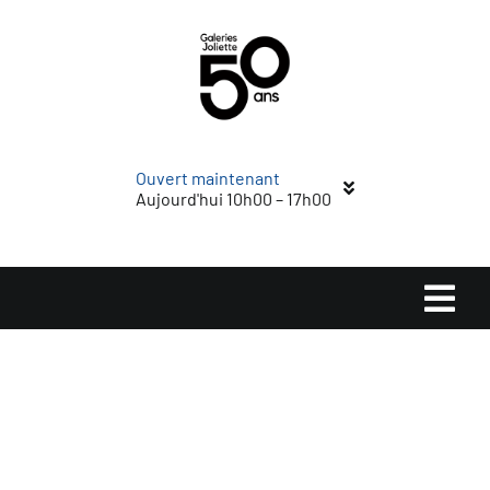
Passer
au
contenu
Ouvert maintenant
Aujourd'hui 10h00 – 17h00
Navi
à
Accueil
basc
Magasins