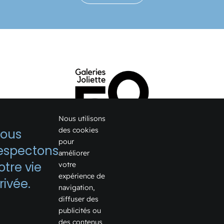
Nous utilisons
des cookies
ous
pour
espectons
améliorer
1075, boulevard Firestone
otre vie
votre
expérience de
Joliette, Québec J6E 6X6
rivée.
navigation,
Voir sur Google Map →
diffuser des
publicités ou
Téléphone:
450 759-2355
des contenus