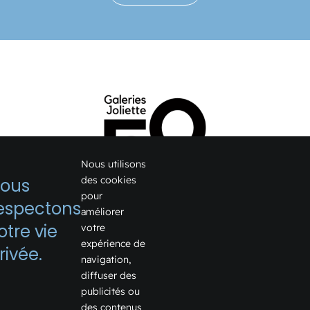
Nous utilisons
des cookies
ous
pour
espectons
améliorer
1075, boulevard Firestone
otre vie
votre
expérience de
Joliette, Québec J6E 6X6
rivée.
navigation,
Voir sur Google Map →
diffuser des
publicités ou
Téléphone:
450 759-2355
des contenus