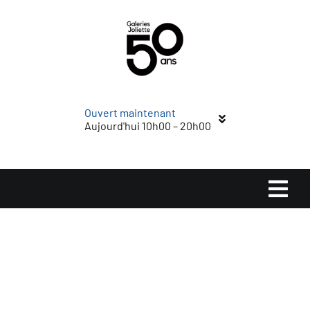
Passer
au
contenu
Ouvert maintenant
Aujourd'hui 10h00 – 20h00
Navi
à
Accueil
basc
Magasins