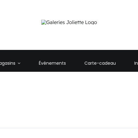
agasins
Événements
Carte-cadeau
I