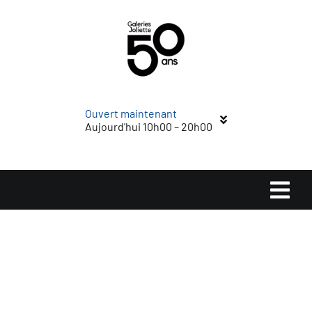
Passer
au
contenu
Ouvert maintenant
Aujourd'hui 10h00 – 20h00
Navi
à
Accueil
basc
Magasins