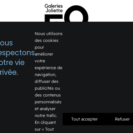
Nous utilisons
des cookies
ous
pour
espectons
améliorer
1075, boulevard Firestone
otre vie
votre
expérience de
Joliette, Québec J6E 6X6
rivée.
navigation,
Voir sur Google Map →
diffuser des
publicités ou
Téléphone:
450 759-2355
des contenus
Courriel:
info@galeriesjoliette.ca
personnalisés
et analyser
notre trafic.
Tout accepter
Refuser
En cliquant
Informations
sur « Tout