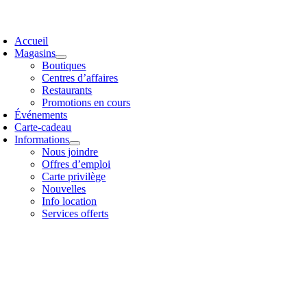
avigation
Accueil
ascule
Magasins
Boutiques
Centres d’affaires
Restaurants
Promotions en cours
Événements
Carte-cadeau
Informations
Nous joindre
Offres d’emploi
Carte privilège
Nouvelles
Info location
Services offerts