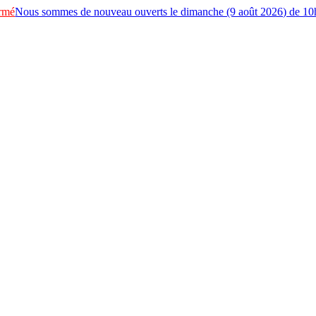
Passer
rmé
Nous sommes de nouveau ouverts le dimanche (9 août 2026) de 1
au
contenu