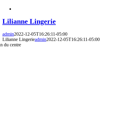
Lilianne Lingerie
admin
2022-12-05T16:26:11-05:00
Lilianne Lingerie
admin
2022-12-05T16:26:11-05:00
an du centre