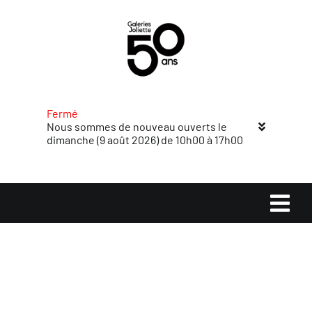
Passer
au
contenu
Fermé
Nous sommes de nouveau ouverts le
dimanche (9 août 2026) de 10h00 à 17h00
Navi
à
Accueil
basc
Magasins