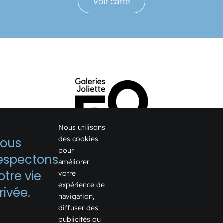
Voir carte
Nous utilisons
des cookies
ous
pour
espectons
améliorer
1075, boulevard Firestone
otre vie
votre
expérience de
Joliette, Québec J6E 6X6
rivée.
navigation,
Voir sur Google Map →
diffuser des
publicités ou