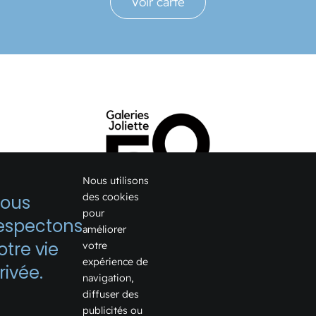
Voir carte
Nous utilisons
des cookies
ous
pour
espectons
améliorer
1075, boulevard Firestone
otre vie
votre
expérience de
Joliette, Québec J6E 6X6
rivée.
navigation,
Voir sur Google Map →
diffuser des
publicités ou