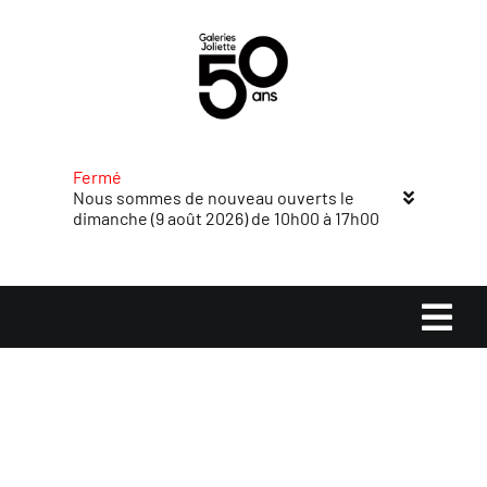
Passer
au
contenu
Fermé
Nous sommes de nouveau ouverts le
dimanche (9 août 2026) de 10h00 à 17h00
Navi
à
Accueil
basc
Magasins