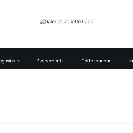
agasins
Événements
Carte-cadeau
I