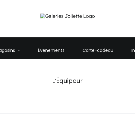
agasins
Événements
Carte-cadeau
I
L’Équipeur